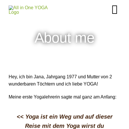
Zum
Inhalt
Tog
springen
Nav
YOGA Kurse
About me
LIFE – YOGA Coaching
ABOUT ME
Hey, ich bin Jana, Jahrgang 1977 und Mutter von 2
wunderbaren Töchtern und ich liebe YOGA!
KONTAKT
Meine erste Yogalehrerin sagte mal ganz am Anfang:
<< Yoga ist ein Weg und auf dieser
Reise mit dem Yoga wirst du